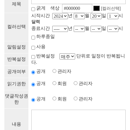
제목
굵게 색상
[컬러선택]
시작시간
년
월
일
시
달력
컬러선택
종료시간
년
월
일
시
하루종일
사용
알림설정
반복설정
단위로 일정이 반복됩니
반복설정
다.
공개
관리자
공개여부
공개
회원
관리자
읽기권한
댓글작성권
공개
회원
관리자
한
내용