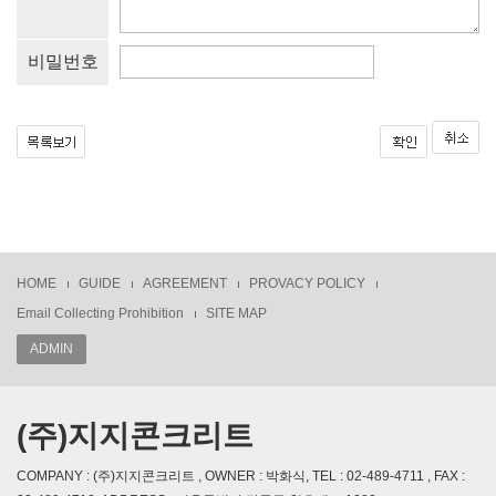
비밀번호
HOME
GUIDE
AGREEMENT
PROVACY POLICY
Email Collecting Prohibition
SITE MAP
ADMIN
(주)지지콘크리트
COMPANY : (주)지지콘크리트 , OWNER : 박화식, TEL : 02-489-4711 , FAX :